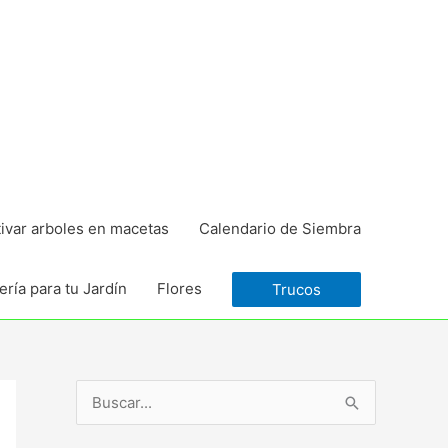
tivar arboles en macetas
Calendario de Siembra
ría para tu Jardín
Flores
Trucos
B
u