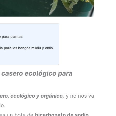
 para plantas
a para los hongos mildiu y oídio.
 casero ecológico para
ero, ecológico y orgánico,
y no nos va
lo.
 es un bote de
bicarbonato de sodio
,