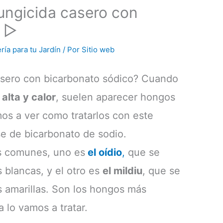
ungicida casero con
o ▷
ría para tu Jardín
/ Por
Sitio web
asero con bicarbonato sódico? Cuando
alta y calor
, suelen aparecer hongos
os a ver como tratarlos con este
e de bicarbonato de sodio.
s comunes, uno es
el oídio
,
que se
 blancas, y el otro es
el mildiu
, que se
s amarillas. Son los hongos más
 lo vamos a tratar.