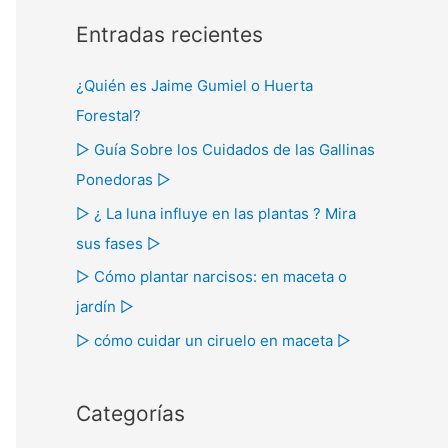
s
Entradas recientes
c
a
¿Quién es Jaime Gumiel o Huerta
r
Forestal?
p
▷ Guía Sobre los Cuidados de las Gallinas
o
Ponedoras ▷
r
▷ ¿ La luna influye en las plantas ? Mira
:
sus fases ▷
▷ Cómo plantar narcisos: en maceta o
jardín ▷
▷ cómo cuidar un ciruelo en maceta ▷
Categorías