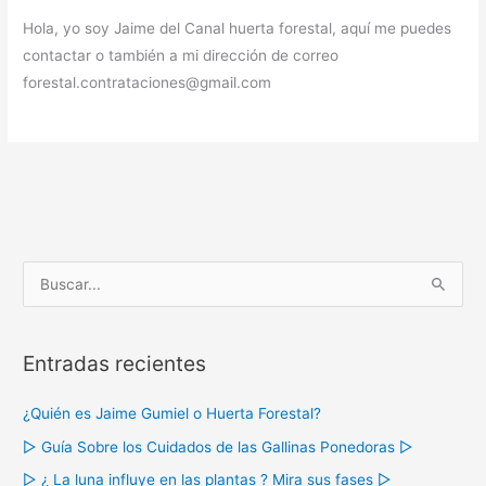
Hola, yo soy Jaime del Canal huerta forestal, aquí me puedes
contactar o también a mi dirección de correo
forestal.contrataciones@gmail.com
B
u
s
Entradas recientes
c
a
¿Quién es Jaime Gumiel o Huerta Forestal?
r
▷ Guía Sobre los Cuidados de las Gallinas Ponedoras ▷
p
o
▷ ¿ La luna influye en las plantas ? Mira sus fases ▷