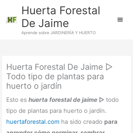
Ir
Huerta Forestal
al
Men
contenido
De Jaime
princ
Aprende sobre JARDINERÍA Y HUERTO
Huerta Forestal De Jaime ▷
Todo tipo de plantas para
huerto o jardín
Esto es
huerta forestal de jaime
▷
todo
tipo de plantas para huerto o jardín.
huertaforestal.com
ha sido creado
para
aprender cómo germinar, sembrar,