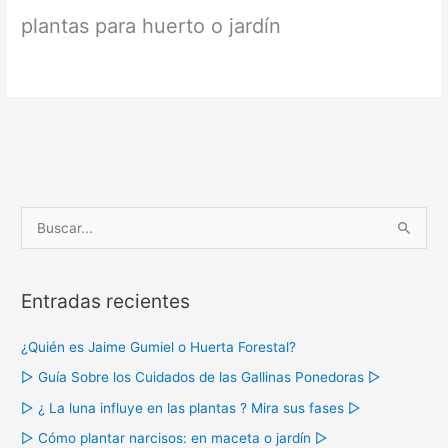
plantas para huerto o jardín
B
u
s
Entradas recientes
c
a
¿Quién es Jaime Gumiel o Huerta Forestal?
r
▷ Guía Sobre los Cuidados de las Gallinas Ponedoras ▷
p
o
▷ ¿ La luna influye en las plantas ? Mira sus fases ▷
r
▷ Cómo plantar narcisos: en maceta o jardín ▷