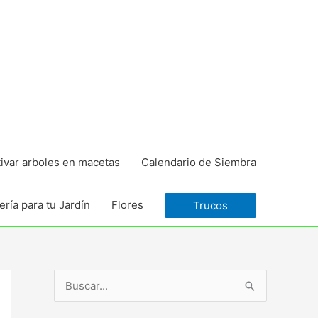
tivar arboles en macetas
Calendario de Siembra
ría para tu Jardín
Flores
Trucos
B
u