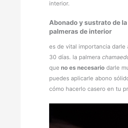
interior.
Abonado y sustrato de la
palmeras de interior
es de vital importancia darl
30 días. la palmera
chamaed
que
no es necesario
darle m
puedes aplicarle abono sóli
cómo hacerlo casero en tu pr