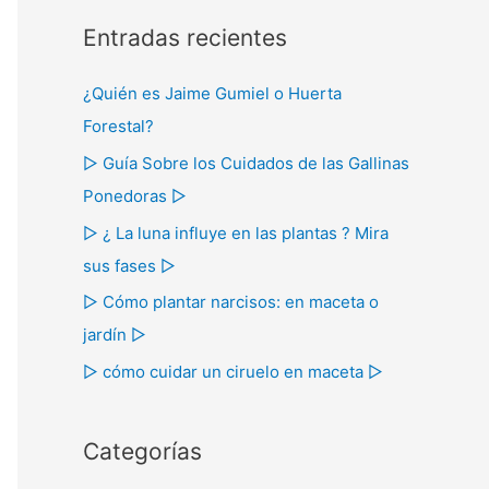
s
Entradas recientes
c
a
¿Quién es Jaime Gumiel o Huerta
r
Forestal?
p
▷ Guía Sobre los Cuidados de las Gallinas
o
Ponedoras ▷
r
▷ ¿ La luna influye en las plantas ? Mira
:
sus fases ▷
▷ Cómo plantar narcisos: en maceta o
jardín ▷
▷ cómo cuidar un ciruelo en maceta ▷
Categorías