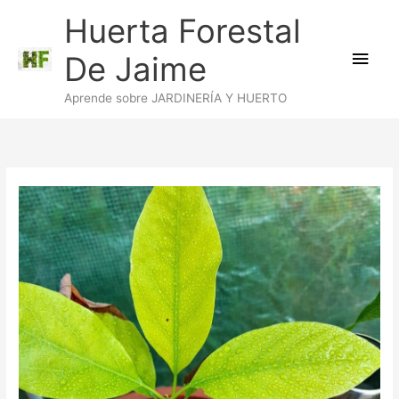
Ir
Huerta Forestal
al
Men
contenido
De Jaime
princ
Aprende sobre JARDINERÍA Y HUERTO