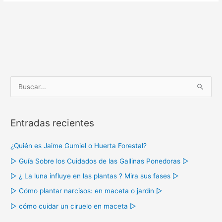
B
u
s
Entradas recientes
c
a
¿Quién es Jaime Gumiel o Huerta Forestal?
r
▷ Guía Sobre los Cuidados de las Gallinas Ponedoras ▷
p
o
▷ ¿ La luna influye en las plantas ? Mira sus fases ▷
r
▷ Cómo plantar narcisos: en maceta o jardín ▷
:
▷ cómo cuidar un ciruelo en maceta ▷