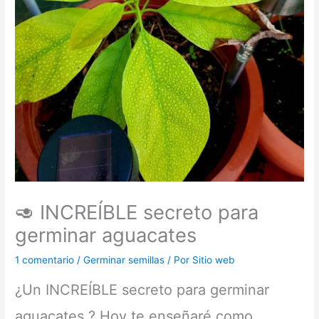
🥑 INCREÍBLE secreto para
germinar aguacates
1 comentario
/
Germinar semillas
/ Por
Sitio web
¿Un INCREÍBLE secreto para germinar
aguacates ? Hoy te enseñaré como