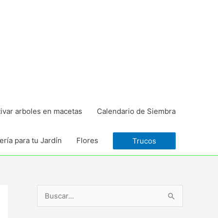
tivar arboles en macetas
Calendario de Siembra
ría para tu Jardín
Flores
Trucos
B
u