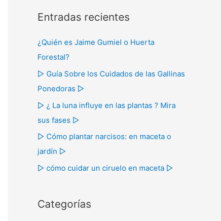
s
Entradas recientes
c
a
¿Quién es Jaime Gumiel o Huerta
r
Forestal?
p
▷ Guía Sobre los Cuidados de las Gallinas
o
Ponedoras ▷
r
▷ ¿ La luna influye en las plantas ? Mira
:
sus fases ▷
▷ Cómo plantar narcisos: en maceta o
jardín ▷
▷ cómo cuidar un ciruelo en maceta ▷
Categorías