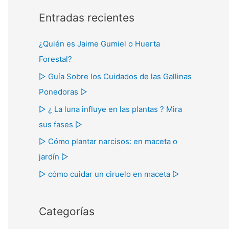
s
Entradas recientes
c
a
¿Quién es Jaime Gumiel o Huerta
r
Forestal?
p
▷ Guía Sobre los Cuidados de las Gallinas
o
Ponedoras ▷
r
▷ ¿ La luna influye en las plantas ? Mira
:
sus fases ▷
▷ Cómo plantar narcisos: en maceta o
jardín ▷
▷ cómo cuidar un ciruelo en maceta ▷
Categorías