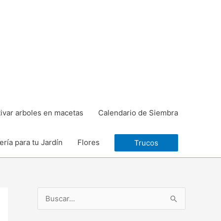
tivar arboles en macetas
Calendario de Siembra
ría para tu Jardín
Flores
Trucos
B
u